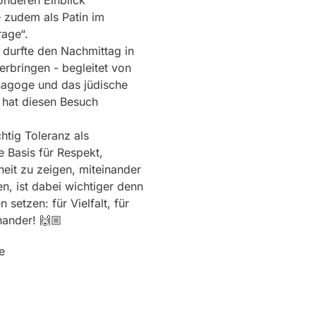
onderen Einblick
e zudem als Patin im
rage“.
 durfte den Nachmittag in
rbringen - begleitet von
nagoge und das jüdische
 hat diesen Besuch
htig Toleranz als
e Basis für Respekt,
heit zu zeigen, miteinander
, ist dabei wichtiger denn
setzen: für Vielfalt, für
nander! 🙌🏼
e